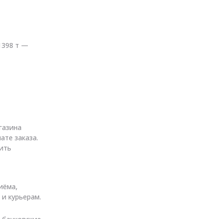
.1398 т —
газина
ате заказа.
ить
иёма,
 и курьерам.