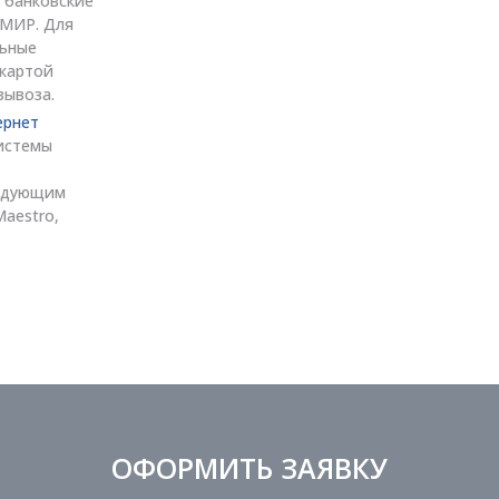
 банковские
, МИР. Для
льные
 картой
вывоза.
ернет
истемы
ледующим
Maestro,
ОФОРМИТЬ ЗАЯВКУ