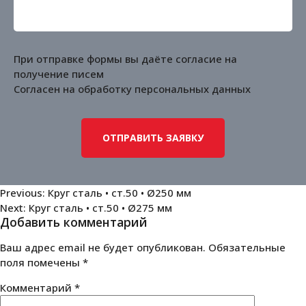
При отправке формы вы даёте согласие на
получение писем
Согласен на обработку
персональных данных
Навигация
Previous:
Круг сталь • ст.50 • Ø250 мм
Next:
Круг сталь • ст.50 • Ø275 мм
по
Добавить комментарий
записям
Ваш адрес email не будет опубликован.
Обязательные
поля помечены
*
Комментарий
*