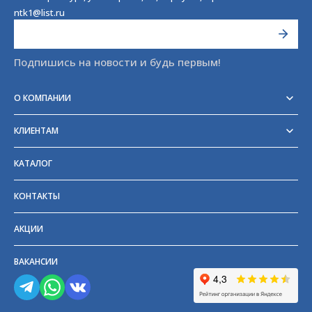
ntk1@list.ru
Подпишись на новости и будь первым!
О КОМПАНИИ
Реквизиты
Сертификаты
КЛИЕНТАМ
Отзывы
Доставка
Блог
Оплата
Партнёры и поставщики
КАТАЛОГ
Возврат
Частые вопросы
Прайс-лист
КОНТАКТЫ
ГОСТы
АКЦИИ
ВАКАНСИИ