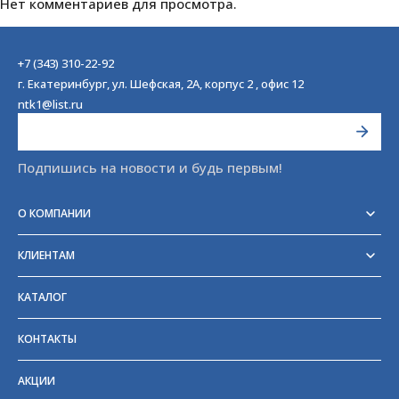
Нет комментариев для просмотра.
+7 (343) 310-22-92
г. Екатеринбург, ул. Шефская, 2А, корпус 2 , офис 12
ntk1@list.ru
Подпишись на новости и будь первым!
О КОМПАНИИ
Реквизиты
Сертификаты
КЛИЕНТАМ
Отзывы
Доставка
Блог
Оплата
Партнёры и поставщики
КАТАЛОГ
Возврат
Частые вопросы
Прайс-лист
КОНТАКТЫ
ГОСТы
АКЦИИ