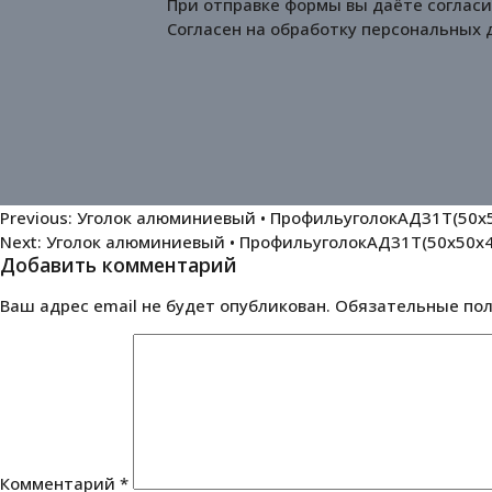
При отправке формы вы даёте согласи
Согласен на обработку
персональных 
Навигация
Previous:
Уголок алюминиевый • ПрофильуголокАД31Т(50х5
Next:
Уголок алюминиевый • ПрофильуголокАД31Т(50х50х4
по
Добавить комментарий
записям
Ваш адрес email не будет опубликован.
Обязательные по
Комментарий
*