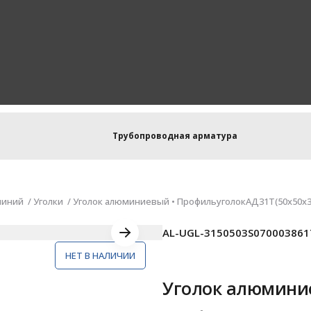
Трубопроводная арматура
иний
Уголки
Уголок алюминиевый • ПрофильуголокАД31Т(50х50х3)
AL-UGL-3150503S070003861
НЕТ В НАЛИЧИИ
Уголок алюмини