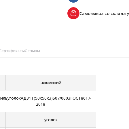
Самовывоз со склада у
Сертификаты
Отзывы
алюминий
ильуголокАД31Т(50х50х3)S07/0003ГОСТ8617-
2018
уголок