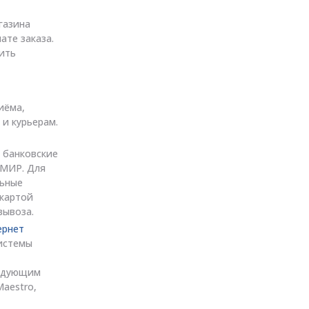
газина
ате заказа.
ить
иёма,
 и курьерам.
 банковские
, МИР. Для
льные
 картой
вывоза.
ернет
истемы
ледующим
Maestro,