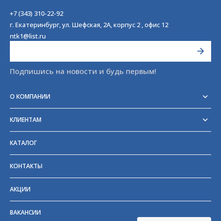
+7 (343) 310-22-92
г. Екатеринбург, ул. Шефская, 2А, корпус 2 , офис 12
ntk1@list.ru
Подпишись на новости и будь первым!
О КОМПАНИИ
Реквизиты
Сертификаты
КЛИЕНТАМ
Отзывы
Доставка
Блог
Оплата
Партнёры и поставщики
КАТАЛОГ
Возврат
Частые вопросы
Прайс-лист
КОНТАКТЫ
ГОСТы
АКЦИИ
ВАКАНСИИ