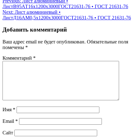
Навигация
Previous:
Лист алюминиевый •
ЛистВ95АТ16х1200х3000ГОСТ21631-76 • ГОСТ 21631-76
по
Next:
Лист алюминиевый •
записям
ЛистД16АМ0,5х1200х3000ГОСТ21631-76 • ГОСТ 21631-76
Добавить комментарий
Ваш адрес email не будет опубликован.
Обязательные поля
помечены
*
Комментарий
*
Имя
*
Email
*
Сайт