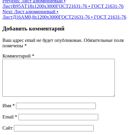
Навигация
Previous:
Лист алюминиевый •
ЛистВ95АТ18х1200х3000ГОСТ21631-76 • ГОСТ 21631-76
по
Next:
Лист алюминиевый •
записям
ЛистД16АМ0,8х1200х3000ГОСТ21631-76 • ГОСТ 21631-76
Добавить комментарий
Ваш адрес email не будет опубликован.
Обязательные поля
помечены
*
Комментарий
*
Имя
*
Email
*
Сайт