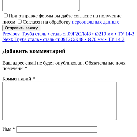
При отправке формы вы даёте согласие на получение
писем
Согласен на обработку
персональных данных
Навигация
Previous:
Труба сталь • сталь ст.09Г2С/К48 • Ø219 мм • ТУ 14-3
Next:
Труба сталь • сталь ст.09Г2С/К48 • Ø76 мм • ТУ 14-3
по
записям
Добавить комментарий
Ваш адрес email не будет опубликован.
Обязательные поля
помечены
*
Комментарий
*
Имя
*