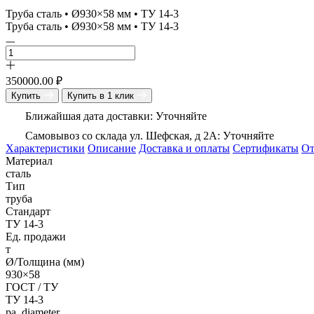
Труба сталь • Ø930×58 мм • ТУ 14-3
Труба сталь • Ø930×58 мм • ТУ 14-3
350000.00
₽
Купить
Купить в 1 клик
Ближайшая дата доставки: Уточняйте
Самовывоз со склада ул. Шефская, д 2А: Уточняйте
Характеристики
Описание
Доставка и оплаты
Сертификаты
О
Материал
сталь
Тип
труба
Стандарт
ТУ 14-3
Ед. продажи
т
Ø/Толщина (мм)
930×58
ГОСТ / ТУ
ТУ 14-3
pa_diameter