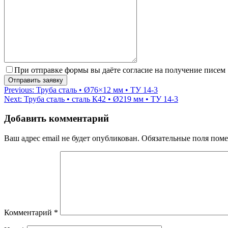
При отправке формы вы даёте согласие на получение писем
Навигация
Previous:
Труба сталь • Ø76×12 мм • ТУ 14-3
Next:
Труба сталь • сталь К42 • Ø219 мм • ТУ 14-3
по
записям
Добавить комментарий
Ваш адрес email не будет опубликован.
Обязательные поля пом
Комментарий
*