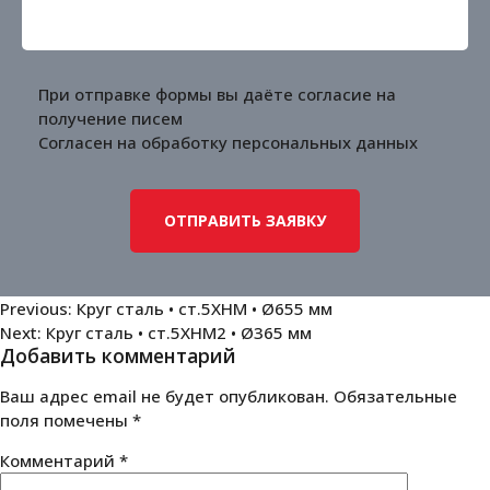
При отправке формы вы даёте согласие на
получение писем
Согласен на обработку
персональных данных
Навигация
Previous:
Круг сталь • ст.5ХНМ • Ø655 мм
Next:
Круг сталь • ст.5ХНМ2 • Ø365 мм
по
Добавить комментарий
записям
Ваш адрес email не будет опубликован.
Обязательные
поля помечены
*
Комментарий
*