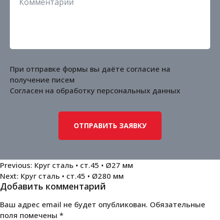
При отправке формы вы даёте согласие на
получение писем
Согласен на обработку
персональных данных
Навигация
Previous:
Круг сталь • ст.45 • Ø27 мм
Next:
Круг сталь • ст.45 • Ø280 мм
по
Добавить комментарий
записям
Ваш адрес email не будет опубликован.
Обязательные
поля помечены
*