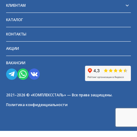
Сертификаты
КЛИЕНТАМ
Отзывы
Доставка
Блог
Оплата
Партнёры и поставщики
КАТАЛОГ
Возврат
Частые вопросы
Прайс-лист
КОНТАКТЫ
ГОСТы
АКЦИИ
ВАКАНСИИ
2021–2026 © «КОМПЛЕКССТАЛЬ» — Все права защищены.
Политика конфиденциальности