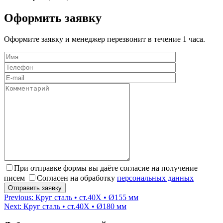
Оформить заявку
Оформите заявку и менеджер перезвонит в течение 1 часа.
При отправке формы вы даёте согласие на получение
писем
Согласен на обработку
персональных данных
Навигация
Previous:
Круг сталь • ст.40Х • Ø155 мм
Next:
Круг сталь • ст.40Х • Ø180 мм
по