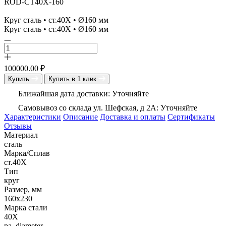
ROD-СТ40Х-160
Круг сталь • ст.40Х • Ø160 мм
Круг сталь • ст.40Х • Ø160 мм
100000.00
₽
Купить
Купить в 1 клик
Ближайшая дата доставки: Уточняйте
Самовывоз со склада ул. Шефская, д 2А: Уточняйте
Характеристики
Описание
Доставка и оплаты
Сертификаты
Отзывы
Материал
сталь
Марка/Сплав
ст.40Х
Тип
круг
Размер, мм
160х230
Марка стали
40Х
pa_diameter