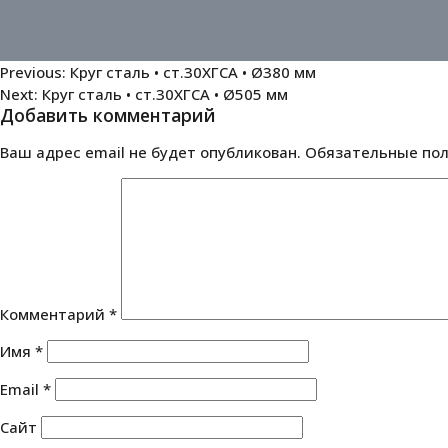
Навигация
Previous:
Круг сталь • ст.30ХГСА • Ø380 мм
Next:
Круг сталь • ст.30ХГСА • Ø505 мм
по
Добавить комментарий
записям
Ваш адрес email не будет опубликован.
Обязательные по
Комментарий
*
Имя
*
Email
*
Сайт