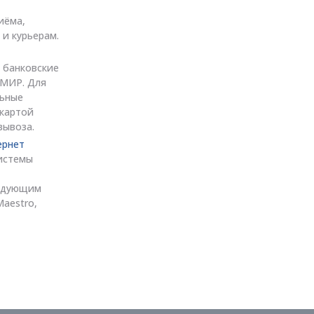
иёма,
 и курьерам.
 банковские
, МИР. Для
льные
 картой
вывоза.
ернет
истемы
ледующим
Maestro,