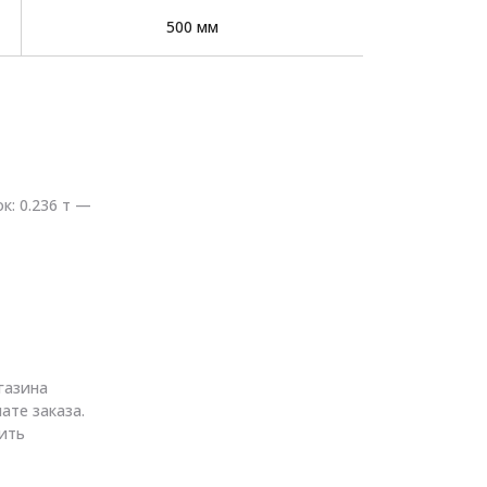
500 мм
к: 0.236 т —
газина
ате заказа.
ить