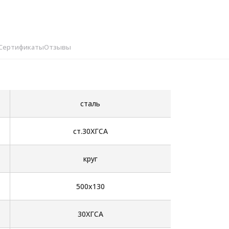
Сертификаты
Отзывы
сталь
ст.30ХГСА
круг
500х130
30ХГСА