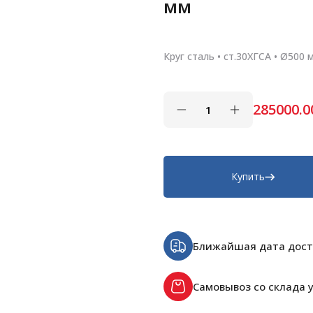
мм
Круг сталь • ст.30ХГСА • Ø500 
285000.0
Купить
Ближайшая дата дост
Самовывоз со склада у