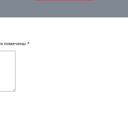
ля помечены
*