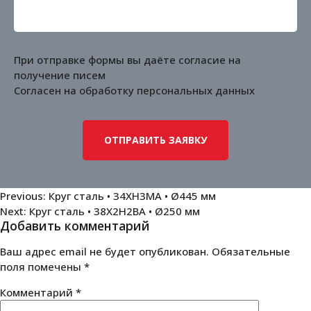
При отправке формы вы даёте согласие на
получение писем
Согласен на обработку
персональных данных
Навигация
Previous:
Круг сталь • 34ХН3МА • Ø445 мм
Next:
Круг сталь • 38Х2Н2ВА • Ø250 мм
по
Добавить комментарий
записям
Ваш адрес email не будет опубликован.
Обязательные
поля помечены
*
Комментарий
*