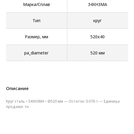
Марка/Сплав
34ХН3МА
Тип
круг
Размер, мм
520х40
pa_diameter
520 мм
Описание
Круг сталь • 34ХН3МА • Ø520 мм — Остаток: 0.076 т — Единица
продажи: тн