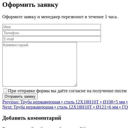
Оформить заявку
Оформите заявку и менеджер перезвонит в течение 1 часа.
При отправке формы вы даёте согласие на получение писем
Навигация
Previous:
Труба нержавеющая • сталь 12Х18Н10Т • Ø108×5 мм 
Next:
Труба нержавеющая • сталь 12Х18Н10Т • Ø121×6 мм • Г
по
записям
Добавить комментарий