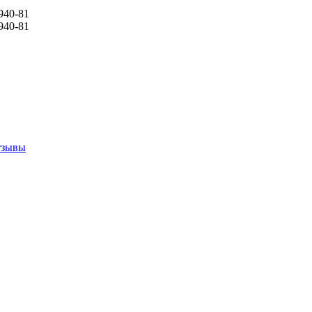
940-81
940-81
тзывы