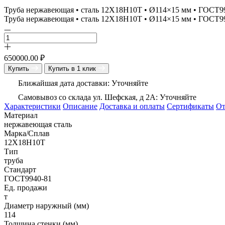
Труба нержавеющая • сталь 12Х18Н10Т • Ø114×15 мм • ГОСТ9
Труба нержавеющая • сталь 12Х18Н10Т • Ø114×15 мм • ГОСТ9
650000.00
₽
Купить
Купить в 1 клик
Ближайшая дата доставки: Уточняйте
Самовывоз со склада ул. Шефская, д 2А: Уточняйте
Характеристики
Описание
Доставка и оплаты
Сертификаты
О
Материал
нержавеющая сталь
Марка/Сплав
12Х18Н10Т
Тип
труба
Стандарт
ГОСТ9940-81
Ед. продажи
т
Диаметр наружный (мм)
114
Толщина стенки (мм)