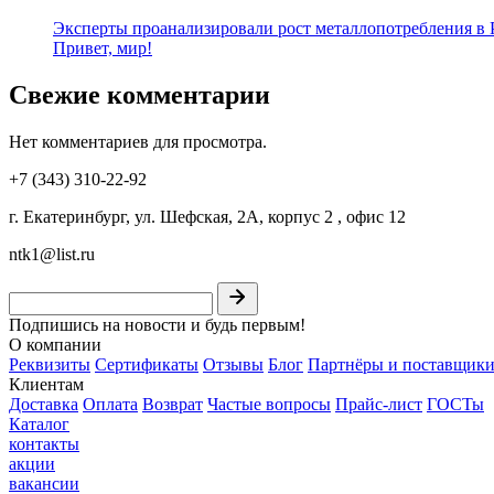
Эксперты проанализировали рост металлопотребления в Р
Привет, мир!
Свежие комментарии
Нет комментариев для просмотра.
+7 (343) 310-22-92
г. Екатеринбург, ул. Шефская, 2А, корпус 2 , офис 12
ntk1@list.ru
Подпишись на новости и будь первым!
О компании
Реквизиты
Сертификаты
Отзывы
Блог
Партнёры и поставщик
Клиентам
Доставка
Оплата
Возврат
Частые вопросы
Прайс-лист
ГОСТы
Каталог
контакты
акции
вакансии