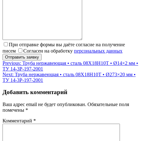
При отправке формы вы даёте согласие на получение
писем
Согласен на обработку
персональных данных
Навигация
Previous:
Труба нержавеющая • сталь 08Х18Н10Т • Ø14×2 мм •
ТУ 14-3Р-197-2001
по
Next:
Труба нержавеющая • сталь 08Х18Н10Т • Ø273×20 мм •
записям
ТУ 14-3Р-197-2001
Добавить комментарий
Ваш адрес email не будет опубликован.
Обязательные поля
помечены
*
Комментарий
*