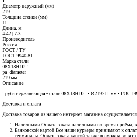
т
Диаметр наружный (мм)
219
Толщина стенки (мм)
11
Длина, м
4.42 | 7.3
Производитель
Россия
ГОСТ / ТУ
ГОСТ 9940-81
Марка стали
08Х18Н10Т
pa_diameter
219 мм
Описание
Труба нержавеющая • сталь 08Х18Н10Т • Ø219×11 мм • ГОСТ9940-8
Доставка и оплата
Доставка товаров из нашего интернет-магазина осуществляетс
Наличными
Оплата заказа наличными во время приёма, в
Банковской картой
Все наши курьеры принимают к оплате 
терминалы. Оплата заказа картой также возможна во всех