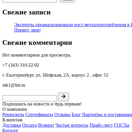
Свежие записи
Эксперты проанализировали рост металлопотребления в Р
Привет, мир!
Свежие комментарии
Нет комментариев для просмотра.
+7 (343) 310-22-92
г. Екатеринбург, ул. Шефская, 2А, корпус 2 , офис 12
ntk1@list.ru
Подпишись на новости и будь первым!
О компании
Реквизиты
Сертификаты
Отзывы
Блог
Партнёры и поставщик
Клиентам
Доставка
Оплата
Возврат
Частые вопросы
Прайс-лист
ГОСТы
Каталог