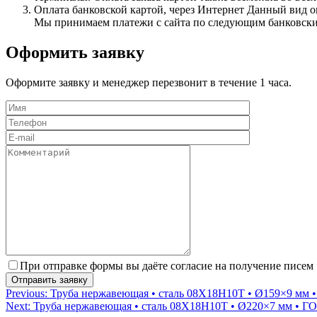
Оплата банковской картой, через Интернет
Данный вид оп
Мы принимаем платежи с сайта по следующим банковским 
Оформить заявку
Оформите заявку и менеджер перезвонит в течение 1 часа.
При отправке формы вы даёте согласие на получение писем
Навигация
Previous:
Труба нержавеющая • сталь 08Х18Н10Т • Ø159×9 мм 
Next:
Труба нержавеющая • сталь 08Х18Н10Т • Ø220×7 мм • Г
по