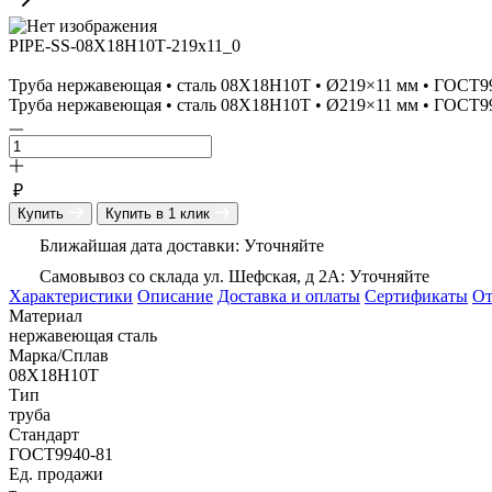
PIPE-SS-08Х18Н10Т-219x11_0
Труба нержавеющая • сталь 08Х18Н10Т • Ø219×11 мм • ГОСТ9
Труба нержавеющая • сталь 08Х18Н10Т • Ø219×11 мм • ГОСТ99
₽
Купить
Купить в 1 клик
Ближайшая дата доставки: Уточняйте
Самовывоз со склада ул. Шефская, д 2А: Уточняйте
Характеристики
Описание
Доставка и оплаты
Сертификаты
О
Материал
нержавеющая сталь
Марка/Сплав
08Х18Н10Т
Тип
труба
Стандарт
ГОСТ9940-81
Ед. продажи