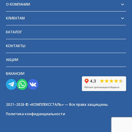
О КОМПАНИИ
Реквизиты
Сертификаты
КЛИЕНТАМ
Отзывы
Доставка
Блог
Оплата
Партнёры и поставщики
КАТАЛОГ
Возврат
Частые вопросы
Прайс-лист
КОНТАКТЫ
ГОСТы
АКЦИИ
ВАКАНСИИ
2021–2026 © «КОМПЛЕКССТАЛЬ» — Все права защищены.
Политика конфиденциальности