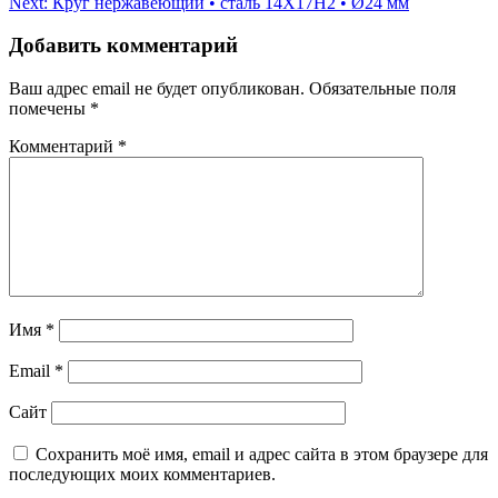
Next:
Круг нержавеющий • сталь 14Х17Н2 • Ø24 мм
по
записям
Добавить комментарий
Ваш адрес email не будет опубликован.
Обязательные поля
помечены
*
Комментарий
*
Имя
*
Email
*
Сайт
Сохранить моё имя, email и адрес сайта в этом браузере для
последующих моих комментариев.