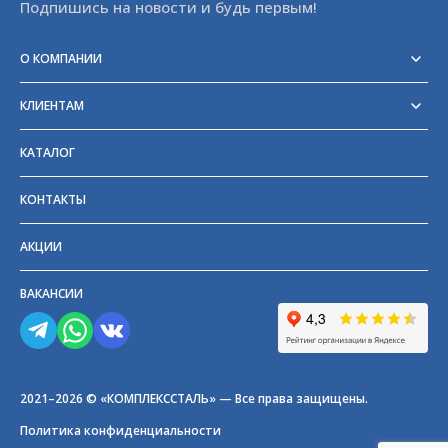
Подпишись на новости и будь первым!
О КОМПАНИИ
Реквизиты
Сертификаты
КЛИЕНТАМ
Отзывы
Доставка
Блог
Оплата
Партнёры и поставщики
КАТАЛОГ
Возврат
Частые вопросы
Прайс-лист
КОНТАКТЫ
ГОСТы
АКЦИИ
ВАКАНСИИ
2021–2026 © «КОМПЛЕКССТАЛЬ» — Все права защищены.
Политика конфиденциальности