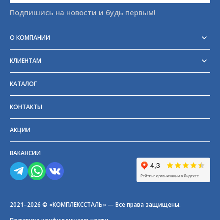
Подпишись на новости и будь первым!
О КОМПАНИИ
Реквизиты
Сертификаты
КЛИЕНТАМ
Отзывы
Доставка
Блог
Оплата
Партнёры и поставщики
КАТАЛОГ
Возврат
Частые вопросы
Прайс-лист
КОНТАКТЫ
ГОСТы
АКЦИИ
ВАКАНСИИ
2021–2026 © «КОМПЛЕКССТАЛЬ» — Все права защищены.