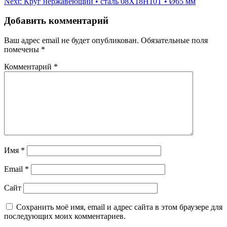
Next:
Круг нержавеющий • сталь 08Х18Н10Т • Ø65 мм
по
записям
Добавить комментарий
Ваш адрес email не будет опубликован.
Обязательные поля
помечены
*
Комментарий
*
Имя
*
Email
*
Сайт
Сохранить моё имя, email и адрес сайта в этом браузере для
последующих моих комментариев.