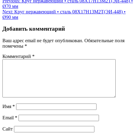
Навигация
Previous:
Круг нержавеющий • сталь 08Х17Н13М2Т(ЭИ-448) •
Ø70 мм
по
Next:
Круг нержавеющий • сталь 08Х17Н13М2Т(ЭИ-448) •
записям
Ø90 мм
Добавить комментарий
Ваш адрес email не будет опубликован.
Обязательные поля
помечены
*
Комментарий
*
Имя
*
Email
*
Сайт