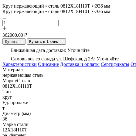
Круг нержавеющий • сталь 0812Х18Н10Т • Ø36 мм
Круг нержавеющий • сталь 0812Х18Н10Т • Ø36 мм
362000.00
₽
Купить
Купить в 1 клик
Ближайшая дата доставки: Уточняйте
Самовывоз со склада ул. Шефская, д 2А: Уточняйте
Характеристики
Описание
Доставка и оплаты
Сертификаты
О
Материал
нержавеющая сталь
Марка/Сплав
0812Х18Н10Т
Тип
круг
Ед. продажи
т
Диаметр (мм)
36
Марка стали
12Х18Н10Т
pa_diameter