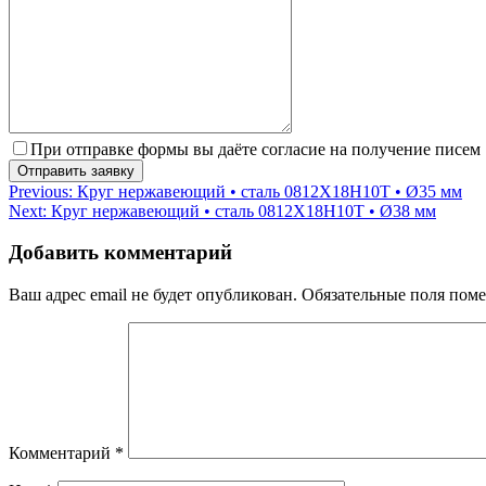
При отправке формы вы даёте согласие на получение писем
Навигация
Previous:
Круг нержавеющий • сталь 0812Х18Н10Т • Ø35 мм
Next:
Круг нержавеющий • сталь 0812Х18Н10Т • Ø38 мм
по
записям
Добавить комментарий
Ваш адрес email не будет опубликован.
Обязательные поля пом
Комментарий
*