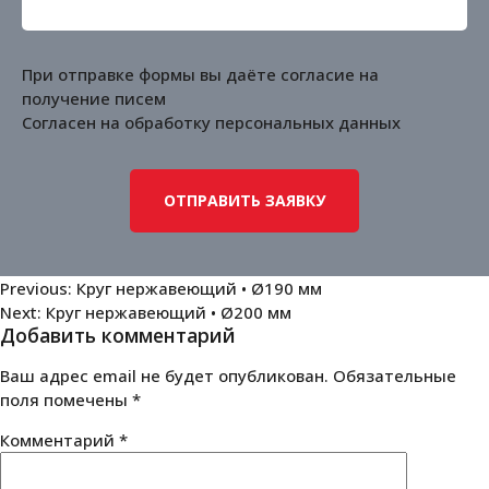
При отправке формы вы даёте согласие на
получение писем
Согласен на обработку
персональных данных
Навигация
Previous:
Круг нержавеющий • Ø190 мм
Next:
Круг нержавеющий • Ø200 мм
по
Добавить комментарий
записям
Ваш адрес email не будет опубликован.
Обязательные
поля помечены
*
Комментарий
*