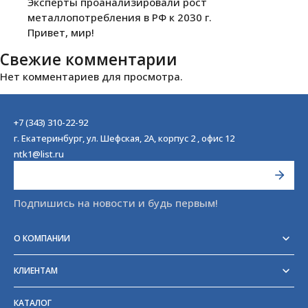
Эксперты проанализировали рост
металлопотребления в РФ к 2030 г.
Привет, мир!
Свежие комментарии
Нет комментариев для просмотра.
+7 (343) 310-22-92
г. Екатеринбург, ул. Шефская, 2А, корпус 2 , офис 12
ntk1@list.ru
Подпишись на новости и будь первым!
О КОМПАНИИ
Реквизиты
Сертификаты
КЛИЕНТАМ
Отзывы
Доставка
Блог
Оплата
Партнёры и поставщики
КАТАЛОГ
Возврат