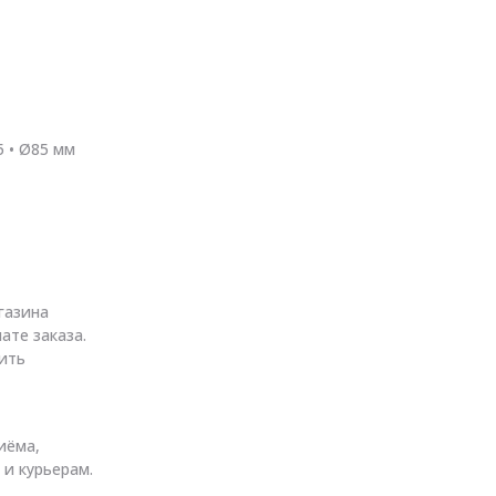
5 • Ø85 мм
газина
ате заказа.
ить
иёма,
 и курьерам.