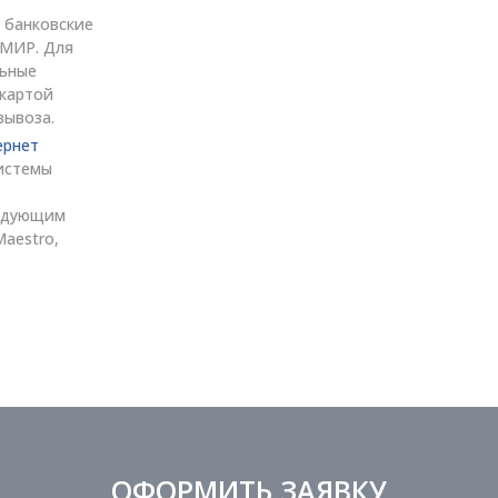
 банковские
, МИР. Для
льные
 картой
вывоза.
ернет
истемы
ледующим
Maestro,
ОФОРМИТЬ ЗАЯВКУ