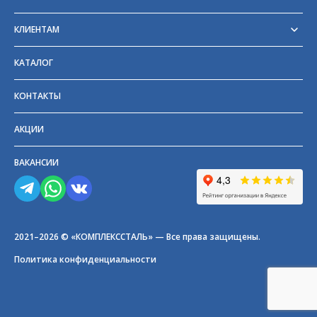
Реквизиты
Сертификаты
КЛИЕНТАМ
Отзывы
Доставка
Блог
Оплата
Партнёры и поставщики
КАТАЛОГ
Возврат
Частые вопросы
Прайс-лист
КОНТАКТЫ
ГОСТы
АКЦИИ
ВАКАНСИИ
2021–2026 © «КОМПЛЕКССТАЛЬ» — Все права защищены.
Политика конфиденциальности