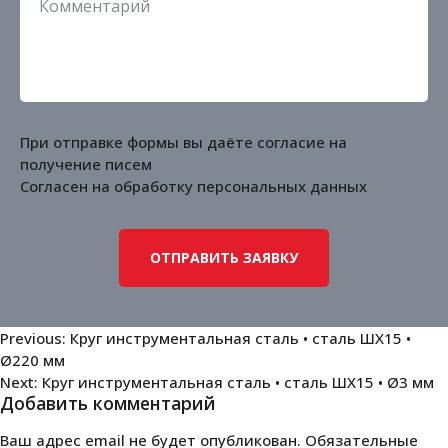
При отправке формы вы даёте согласие на
получение писем
Согласен на обработку
персональных данных
Навигация
Previous:
Круг инструментальная сталь • сталь ШХ15 •
Ø220 мм
по
Next:
Круг инструментальная сталь • сталь ШХ15 • Ø3 мм
записям
Добавить комментарий
Ваш адрес email не будет опубликован.
Обязательные