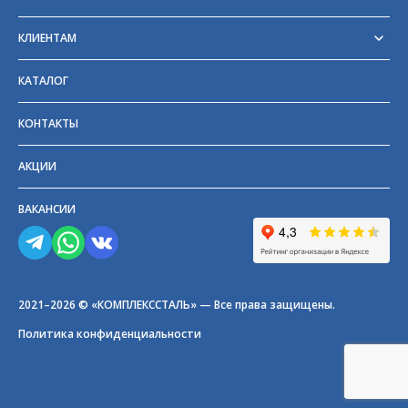
Реквизиты
Сертификаты
КЛИЕНТАМ
Отзывы
Доставка
Блог
Оплата
Партнёры и поставщики
КАТАЛОГ
Возврат
Частые вопросы
Прайс-лист
КОНТАКТЫ
ГОСТы
АКЦИИ
ВАКАНСИИ
2021–2026 © «КОМПЛЕКССТАЛЬ» — Все права защищены.
Политика конфиденциальности