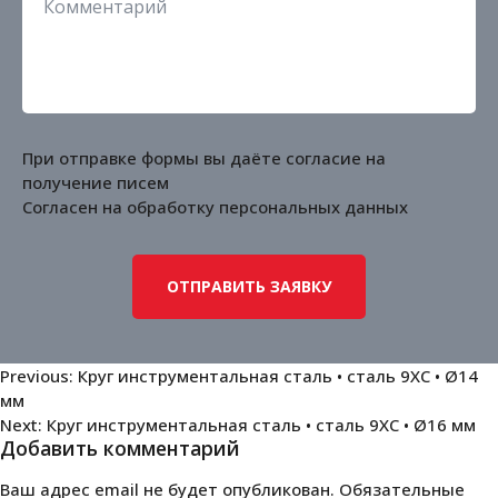
При отправке формы вы даёте согласие на
получение писем
Согласен на обработку
персональных данных
Навигация
Previous:
Круг инструментальная сталь • сталь 9ХС • Ø14
мм
по
Next:
Круг инструментальная сталь • сталь 9ХС • Ø16 мм
записям
Добавить комментарий
Ваш адрес email не будет опубликован.
Обязательные