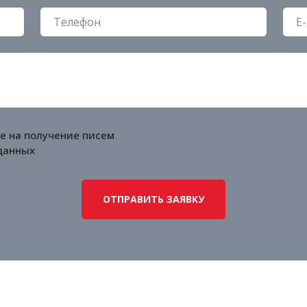
е на получение писем
данных