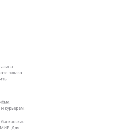
газина
ате заказа.
ить
иёма,
 и курьерам.
 банковские
, МИР. Для