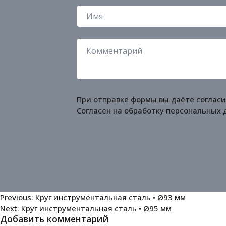
При отправке формы вы даёте согласи
Согласен на обработку
персональных 
Навигация
Previous:
Круг инструментальная сталь • Ø93 мм
Next:
Круг инструментальная сталь • Ø95 мм
по
Добавить комментарий
записям