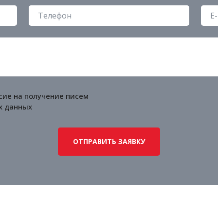
сие на получение писем
х данных