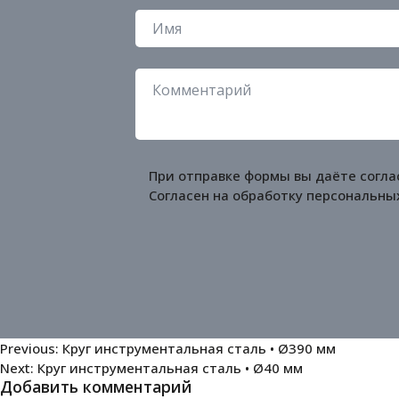
При отправке формы вы даёте согла
Согласен на обработку
персональны
Навигация
Previous:
Круг инструментальная сталь • Ø390 мм
Next:
Круг инструментальная сталь • Ø40 мм
по
Добавить комментарий
записям