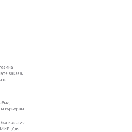
газина
ате заказа.
ить
иёма,
 и курьерам.
 банковские
, МИР. Для