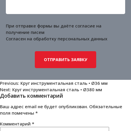
При отправке формы вы даёте согласие на
получение писем
Согласен на обработку
персональных данных
Навигация
Previous:
Круг инструментальная сталь • Ø36 мм
Next:
Круг инструментальная сталь • Ø380 мм
по
Добавить комментарий
записям
Ваш адрес email не будет опубликован.
Обязательные
поля помечены
*
Комментарий
*