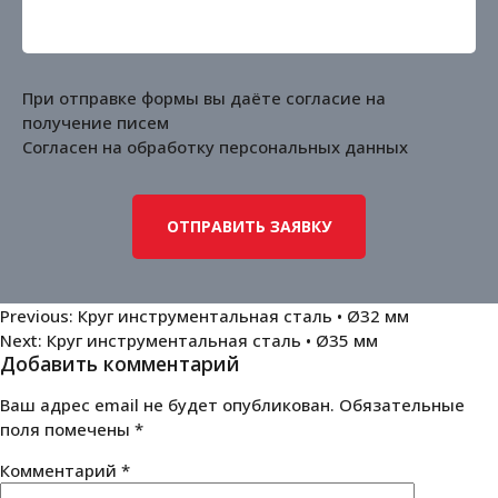
При отправке формы вы даёте согласие на
получение писем
Согласен на обработку
персональных данных
Навигация
Previous:
Круг инструментальная сталь • Ø32 мм
Next:
Круг инструментальная сталь • Ø35 мм
по
Добавить комментарий
записям
Ваш адрес email не будет опубликован.
Обязательные
поля помечены
*
Комментарий
*