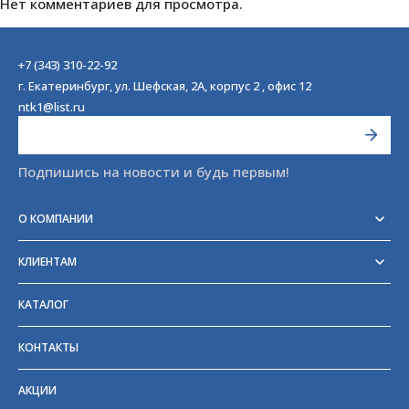
Нет комментариев для просмотра.
+7 (343) 310-22-92
г. Екатеринбург, ул. Шефская, 2А, корпус 2 , офис 12
ntk1@list.ru
Подпишись на новости и будь первым!
О КОМПАНИИ
Реквизиты
Сертификаты
КЛИЕНТАМ
Отзывы
Доставка
Блог
Оплата
Партнёры и поставщики
КАТАЛОГ
Возврат
Частые вопросы
Прайс-лист
КОНТАКТЫ
ГОСТы
АКЦИИ