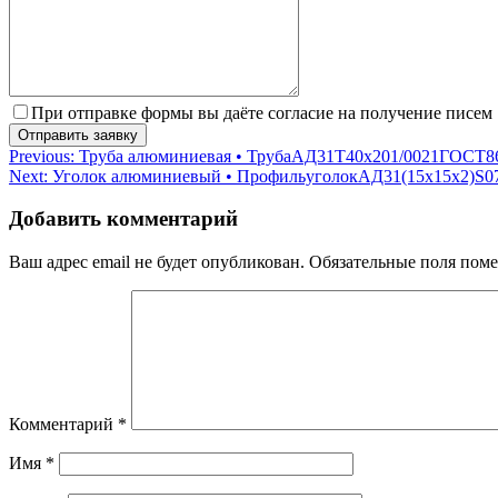
При отправке формы вы даёте согласие на получение писем
Навигация
Previous:
Труба алюминиевая • ТрубаАД31Т40х201/0021ГОСТ86
Next:
Уголок алюминиевый • ПрофильуголокАД31(15х15х2)S0
по
записям
Добавить комментарий
Ваш адрес email не будет опубликован.
Обязательные поля пом
Комментарий
*
Имя
*