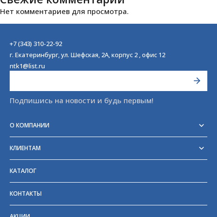
Нет комментариев для просмотра.
+7 (343) 310-22-92
г. Екатеринбург, ул. Шефская, 2А, корпус 2 , офис 12
ntk1@list.ru
Подпишись на новости и будь первым!
О КОМПАНИИ
Реквизиты
Сертификаты
КЛИЕНТАМ
Отзывы
Доставка
Блог
Оплата
Партнёры и поставщики
КАТАЛОГ
Возврат
Частые вопросы
Прайс-лист
КОНТАКТЫ
ГОСТы
АКЦИИ