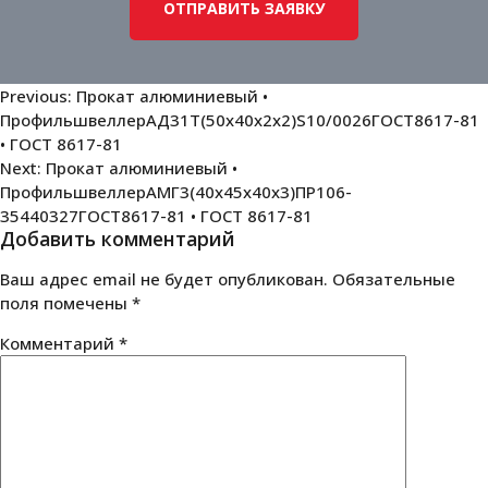
Навигация
Previous:
Прокат алюминиевый •
ПрофильшвеллерАД31Т(50х40х2х2)S10/0026ГОСТ8617-81
по
• ГОСТ 8617-81
записям
Next:
Прокат алюминиевый •
ПрофильшвеллерАМГ3(40х45х40х3)ПР106-
35440327ГОСТ8617-81 • ГОСТ 8617-81
Добавить комментарий
Ваш адрес email не будет опубликован.
Обязательные
поля помечены
*
Комментарий
*