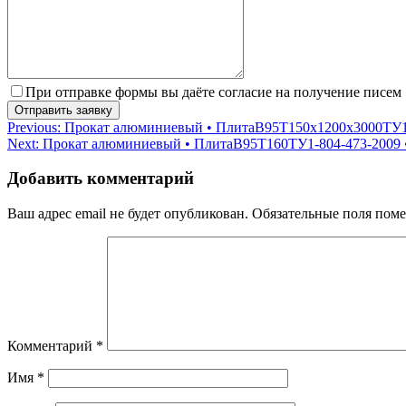
При отправке формы вы даёте согласие на получение писем
Навигация
Previous:
Прокат алюминиевый • ПлитаВ95Т150х1200х3000ТУ1-8
Next:
Прокат алюминиевый • ПлитаВ95Т160ТУ1-804-473-2009 •
по
записям
Добавить комментарий
Ваш адрес email не будет опубликован.
Обязательные поля пом
Комментарий
*
Имя
*