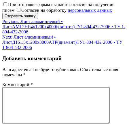
При отправке формы вы даёте согласие на получение
писем
Согласен на обработку
персональных данных
Навигация
Previous:
Лист алюминиевый •
ЛистАМГ2НР4х1200х4000(квинтет)ТУ1-804-432-2006 • ТУ 1-
по
804-432-2006
записям
Next:
Лист алюминиевый •
ЛистД161,5х1200х3000АТР(диамант)ТУ1-804-432-2006 • ТУ
1-804-432-2006
Добавить комментарий
Ваш адрес email не будет опубликован.
Обязательные поля
помечены
*
Комментарий
*