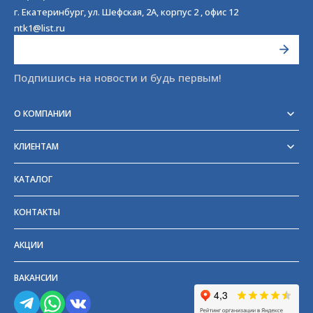
г. Екатеринбург, ул. Шефская, 2А, корпус 2 , офис 12
ntk1@list.ru
Подпишись на новости и будь первым!
О КОМПАНИИ
Реквизиты
Сертификаты
КЛИЕНТАМ
Отзывы
Доставка
Блог
Оплата
Партнёры и поставщики
КАТАЛОГ
Возврат
Частые вопросы
Прайс-лист
КОНТАКТЫ
ГОСТы
АКЦИИ
ВАКАНСИИ