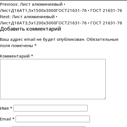
Навигация
Previous:
Лист алюминиевый •
ЛистД16АТ1,5х1500х3000ГОСТ21631-76 • ГОСТ 21631-76
по
Next:
Лист алюминиевый •
записям
ЛистД16АТ3,5х1200х3000ГОСТ21631-76 • ГОСТ 21631-76
Добавить комментарий
Ваш адрес email не будет опубликован.
Обязательные
поля помечены
*
Комментарий
*
Имя
*
Email
*