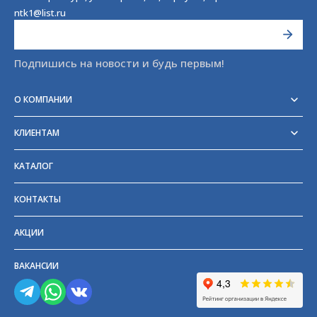
ntk1@list.ru
Подпишись на новости и будь первым!
О КОМПАНИИ
Реквизиты
Сертификаты
КЛИЕНТАМ
Отзывы
Доставка
Блог
Оплата
Партнёры и поставщики
КАТАЛОГ
Возврат
Частые вопросы
Прайс-лист
КОНТАКТЫ
ГОСТы
АКЦИИ
ВАКАНСИИ