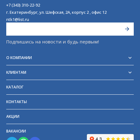
+7 (343) 310-22-92
г. Екатеринбург, ул. Шефская, 2А, корпус 2 , офис 12
ntk1@list.ru
Подпишись на новости и будь первым!
О КОМПАНИИ
Реквизиты
Сертификаты
КЛИЕНТАМ
Отзывы
Доставка
Блог
Оплата
Партнёры и поставщики
КАТАЛОГ
Возврат
Частые вопросы
Прайс-лист
КОНТАКТЫ
ГОСТы
АКЦИИ
ВАКАНСИИ