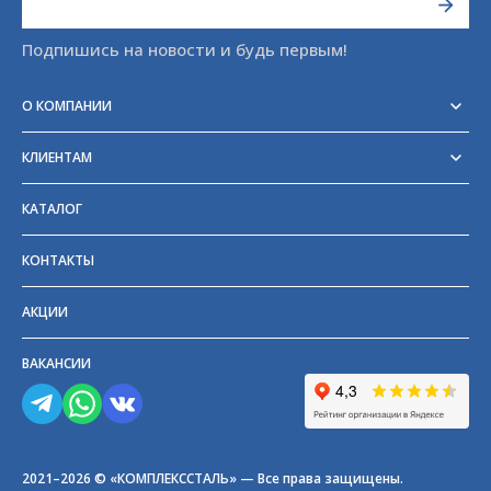
Подпишись на новости и будь первым!
О КОМПАНИИ
Реквизиты
Сертификаты
КЛИЕНТАМ
Отзывы
Доставка
Блог
Оплата
Партнёры и поставщики
КАТАЛОГ
Возврат
Частые вопросы
Прайс-лист
КОНТАКТЫ
ГОСТы
АКЦИИ
ВАКАНСИИ
2021–2026 © «КОМПЛЕКССТАЛЬ» — Все права защищены.