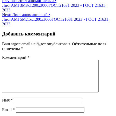
Навигация
Previous:
Лист алюминиевый •
ЛистАМГ3М8х1200х3000ГОСТ21631-2023 • ГОСТ 21631-
по
2023
записям
Next:
Лист алюминиевый •
ЛистАМГ5М2,5х1200х3000ГОСТ21631-2023 • ГОСТ 21631-
2023
Добавить комментарий
Ваш адрес email не будет опубликован.
Обязательные поля
помечены
*
Комментарий
*
Имя
*
Email
*