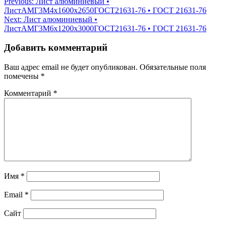
Навигация
Previous:
Лист алюминиевый •
ЛистАМГ3М4х1600х2650ГОСТ21631-76 • ГОСТ 21631-76
по
Next:
Лист алюминиевый •
записям
ЛистАМГ3М6х1200х3000ГОСТ21631-76 • ГОСТ 21631-76
Добавить комментарий
Ваш адрес email не будет опубликован.
Обязательные поля
помечены
*
Комментарий
*
Имя
*
Email
*
Сайт