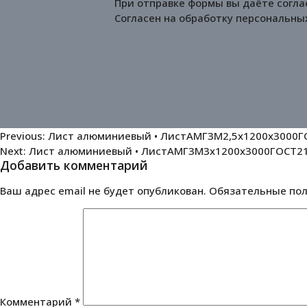
При отправке формы вы даёте согла
Согласен на обработку
персональны
Навигация
Previous:
Лист алюминиевый • ЛистАМГ3М2,5х1200х3000ГО
Next:
Лист алюминиевый • ЛистАМГ3М3х1200х3000ГОСТ216
по
Добавить комментарий
записям
Ваш адрес email не будет опубликован.
Обязательные по
Комментарий
*