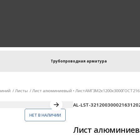
Трубопроводная арматура
иний
Листы
Лист алюминиевый • ЛистАМГ3М2х1200х3000ГОСТ21631
AL-LST-32120030002163120
НЕТ В НАЛИЧИИ
Лист алюминиев