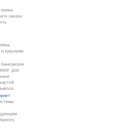
газина
ате заказа.
ить
иёма,
 и курьерам.
 банковские
, МИР. Для
льные
 картой
вывоза.
ернет
истемы
ледующим
Maestro,