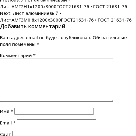
Навигация
ЛистАМГ2Н1х1200х3000ГОСТ21631-76 • ГОСТ 21631-76
по
Next:
Лист алюминиевый •
записям
ЛистАМГ3М0,8х1200х3000ГОСТ21631-76 • ГОСТ 21631-76
Добавить комментарий
Ваш адрес email не будет опубликован.
Обязательные
поля помечены
*
Комментарий
*
Имя
*
Email
*
Сайт