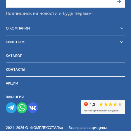
Подпишись на новости и будь первым!
О КОМПАНИИ
Реквизиты
Сертификаты
КЛИЕНТАМ
Отзывы
Доставка
Блог
Оплата
Партнёры и поставщики
КАТАЛОГ
Возврат
Частые вопросы
Прайс-лист
КОНТАКТЫ
ГОСТы
АКЦИИ
ВАКАНСИИ
2021–2026 © «КОМПЛЕКССТАЛЬ» — Все права защищены.