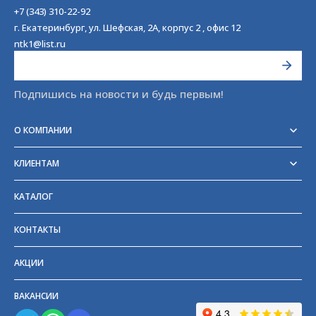
+7 (343) 310-22-92
г. Екатеринбург, ул. Шефская, 2А, корпус 2 , офис 12
ntk1@list.ru
Подпишись на новости и будь первым!
О КОМПАНИИ
Реквизиты
Сертификаты
КЛИЕНТАМ
Отзывы
Доставка
Блог
Оплата
Партнёры и поставщики
КАТАЛОГ
Возврат
Частые вопросы
Прайс-лист
КОНТАКТЫ
ГОСТы
АКЦИИ
ВАКАНСИИ