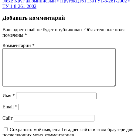
Next:
Круг алюминиевый • ПрутокД16Т130ТУ1-8-261-2002 •
записям
ТУ 1-8-261-2002
Добавить комментарий
Ваш адрес email не будет опубликован.
Обязательные поля
помечены
*
Комментарий
*
Имя
*
Email
*
Сайт
Сохранить моё имя, email и адрес сайта в этом браузере для
последующих моих комментариев.