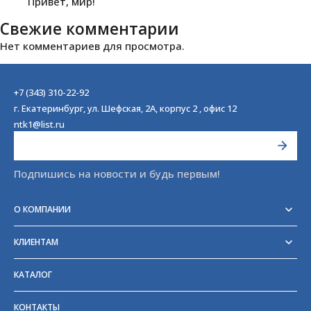
Привет, мир!
Свежие комментарии
Нет комментариев для просмотра.
+7 (343) 310-22-92
г. Екатеринбург, ул. Шефская, 2А, корпус 2 , офис 12
ntk1@list.ru
Подпишись на новости и будь первым!
О КОМПАНИИ
Реквизиты
Сертификаты
КЛИЕНТАМ
Отзывы
Доставка
Блог
Оплата
Партнёры и поставщики
КАТАЛОГ
Возврат
Частые вопросы
Прайс-лист
КОНТАКТЫ