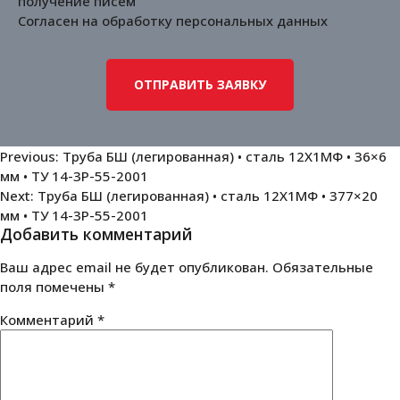
получение писем
Согласен на обработку
персональных данных
Навигация
Previous:
Труба БШ (легированная) • сталь 12Х1МФ • 36×6
мм • ТУ 14-3Р-55-2001
по
Next:
Труба БШ (легированная) • сталь 12Х1МФ • 377×20
записям
мм • ТУ 14-3Р-55-2001
Добавить комментарий
Ваш адрес email не будет опубликован.
Обязательные
поля помечены
*
Комментарий
*