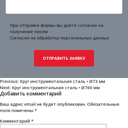
При отправке формы вы даёте согласие на
получение писем
Согласен на обработку
персональных данных
Навигация
Previous:
Круг инструментальная сталь • Ø73 мм
Next:
Круг инструментальная сталь • Ø760 мм
по
Добавить комментарий
записям
Ваш адрес email не будет опубликован.
Обязательные
поля помечены
*
Комментарий
*